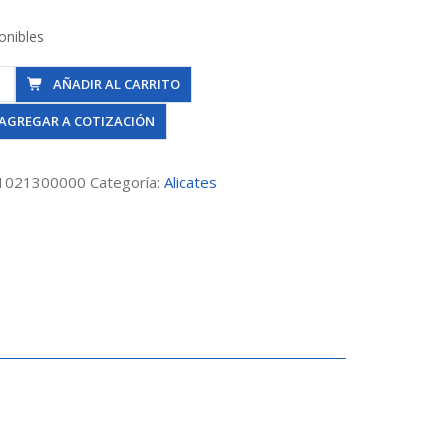
onibles
e
AÑADIR AL CARRITO
nte
AGREGAR A COTIZACIÓN
nal
r
1021300000
Categoría:
Alicates
dad