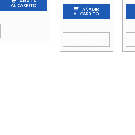
7
AÑADIR
MULTIUSO
UNI
AL CARRITO
Bestir
8
AÑADIR
6
AL CARRITO
cantidad
ELECTRICISTA
NIQ
VILLAR
STY
AGREGAR A
COTIZACIÓN
cantidad
cant
AGREGAR A
COTIZACIÓN