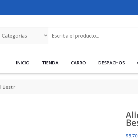
INICIO
TIENDA
CARRO
DESPACHOS
l Bestir
Al
Be
$
5.7