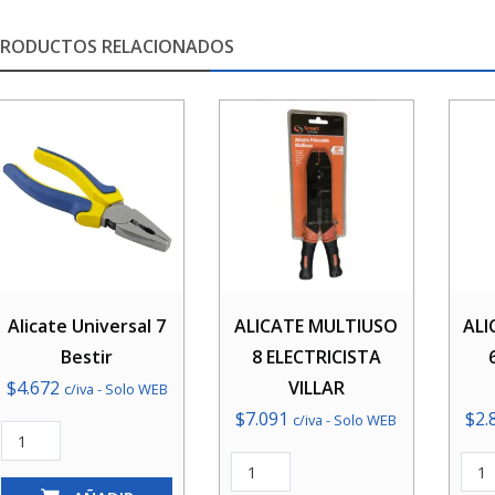
PRODUCTOS RELACIONADOS
Alicate Universal 7
ALICATE MULTIUSO
ALI
Bestir
8 ELECTRICISTA
$
4.672
VILLAR
c/iva - Solo WEB
$
7.091
$
2.
c/iva - Solo WEB
Alicate
Universal
ALICATE
ALI