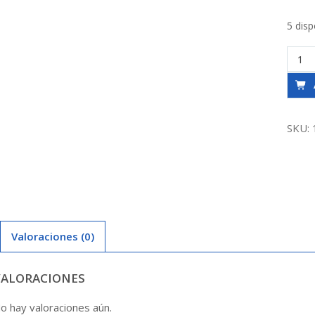
5 disp
Alicat
Corta
8
Diago
Besti
SKU:
canti
Valoraciones (0)
VALORACIONES
o hay valoraciones aún.