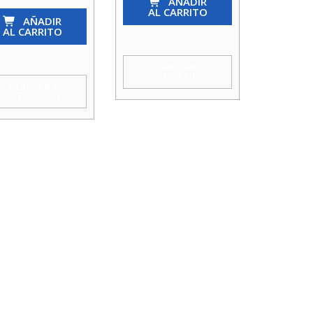
VERSAL
8
AÑADIR
AL CARRITO
AÑADIR
Bestir
AL CARRITO
UELADO
cantidad
LES
AGREGAR A
COTIZACIÓN
idad
AGREGAR A
COTIZACIÓN