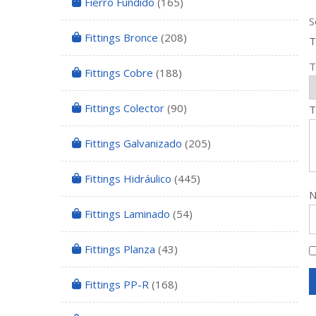
Fierro Fundido
(165)
S
Fittings Bronce
(208)
T
T
Fittings Cobre
(188)
Fittings Colector
(90)
T
Fittings Galvanizado
(205)
Fittings Hidráulico
(445)
Fittings Laminado
(54)
Fittings Planza
(43)
Fittings PP-R
(168)