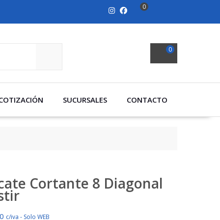
0
0
SEARCH
COTIZACIÓN
SUCURSALES
CONTACTO
icate Cortante 8 Diagonal
stir
00
c/iva - Solo WEB