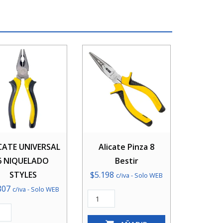
CATE UNIVERSAL
Alicate Pinza 8
6 NIQUELADO
Bestir
STYLES
$
5.198
c/iva - Solo WEB
807
c/iva - Solo WEB
Alicate
CATE
Pinza