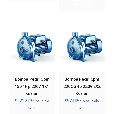
AGREGAR A
COTIZACIÓN
380V
11/4X1
Koslan
cantidad
Bomba Pedr. Cpm
Bomba Pedr. Cpm
150 1Hp 220V 1X1
220C 3Hp 220V 2X2
Koslan
Koslan
$
221.279
$
974.855
c/iva - Solo
c/iva - Solo
WEB
WEB