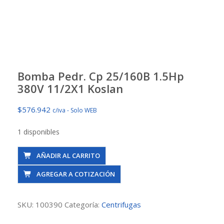
Bomba Pedr. Cp 25/160B 1.5Hp
380V 11/2X1 Koslan
$
576.942
c/iva - Solo WEB
1 disponibles
Bomba
AÑADIR AL CARRITO
Pedr.
AGREGAR A COTIZACIÓN
Cp
25/160B
1.5Hp
SKU:
100390
Categoría:
Centrifugas
380V