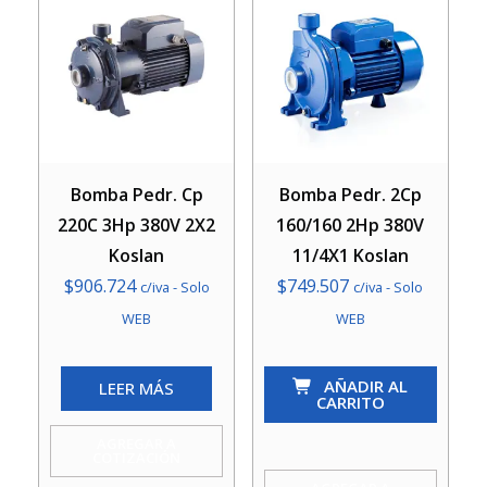
Bomba Pedr. Cp
Bomba Pedr. 2Cp
220C 3Hp 380V 2X2
160/160 2Hp 380V
Koslan
11/4X1 Koslan
$
906.724
$
749.507
c/iva - Solo
c/iva - Solo
WEB
WEB
Bomba
AÑADIR AL
LEER MÁS
Pedr.
CARRITO
2Cp
AGREGAR A
160/160
COTIZACIÓN
2Hp