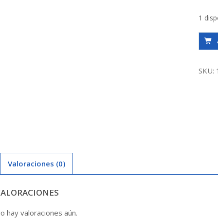
1 disp
Bomb
Pedr.
Hfm
SKU:
5Bm
1.5H
220V
2X2
Kosla
canti
Valoraciones (0)
VALORACIONES
o hay valoraciones aún.