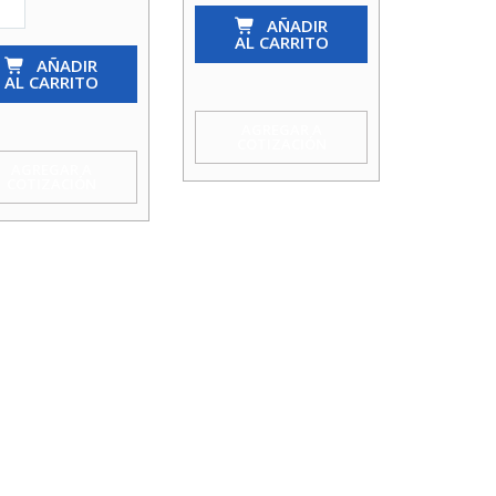
ba
Bomba
AÑADIR
.
Pedr.
AL CARRITO
AÑADIR
2Cpm
AL CARRITO
25/160B(25/16B)
2Hp
AGREGAR A
COTIZACIÓN
V
220V
AGREGAR A
COTIZACIÓN
Koslan
an
cantidad
idad