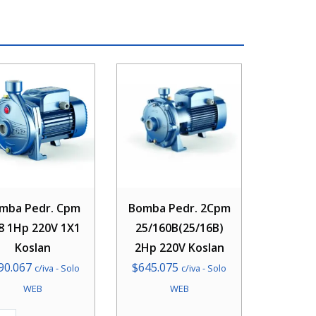
mba Pedr. Cpm
Bomba Pedr. 2Cpm
8 1Hp 220V 1X1
25/160B(25/16B)
Koslan
2Hp 220V Koslan
90.067
$
645.075
c/iva - Solo
c/iva - Solo
WEB
WEB