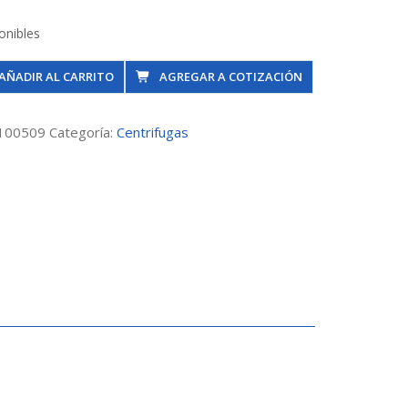
onibles
a
AÑADIR AL CARRITO
AGREGAR A COTIZACIÓN
100509
Categoría:
Centrifugas
p
n
dad