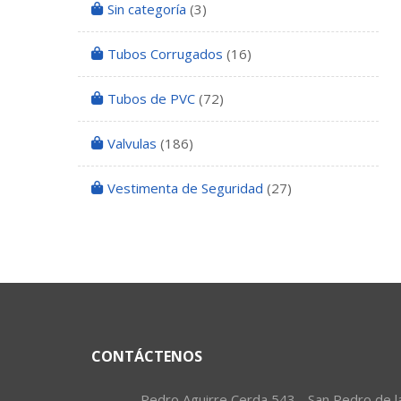
Sin categoría
(3)
Tubos Corrugados
(16)
Tubos de PVC
(72)
Valvulas
(186)
Vestimenta de Seguridad
(27)
CONTÁCTENOS
Pedro Aguirre Cerda 543 - San Pedro de l