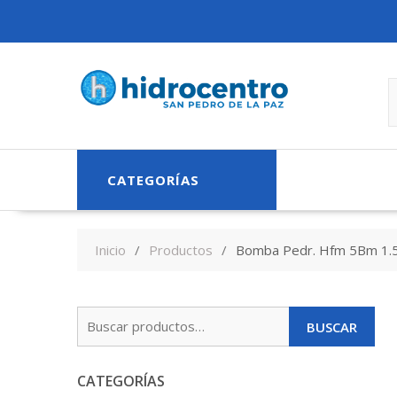
Skip
to
content
CATEGORÍAS
Inicio
Productos
Bomba Pedr. Hfm 5Bm 1.
Buscar
BUSCAR
por:
CATEGORÍAS