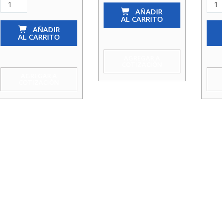
Bomba
Bomba
Bom
AÑADIR
Pedr.
Pedr.
Pedr
AL CARRITO
Cpm
AÑADIR
Cpm
Cpm
AL CARRITO
170M
130
158
1.5Hp
0.5Hp
1Hp
AGREGAR A
COTIZACIÓN
220V
220V
220
AGREGAR A
COTIZACIÓN
11/4X1Koslan
1X1
1X1
cantidad
Koslan
Kosl
cantidad
cant