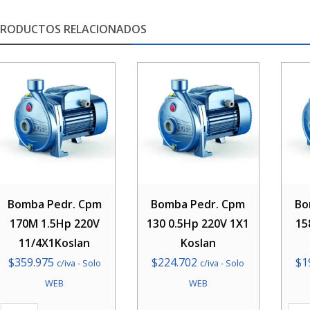
PRODUCTOS RELACIONADOS
Bomba Pedr. Cpm
Bomba Pedr. Cpm
Bo
170M 1.5Hp 220V
130 0.5Hp 220V 1X1
15
11/4X1Koslan
Koslan
$
359.975
$
224.702
$
1
c/iva - Solo
c/iva - Solo
WEB
WEB