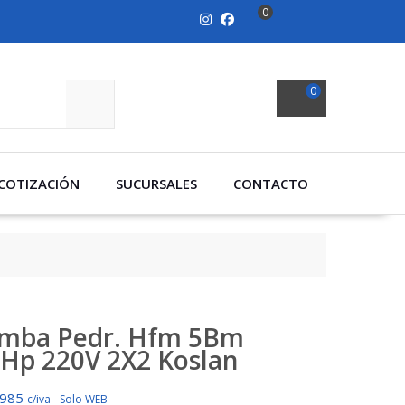
0
0
SEARCH
COTIZACIÓN
SUCURSALES
CONTACTO
mba Pedr. Hfm 5Bm
5Hp 220V 2X2 Koslan
.985
c/iva - Solo WEB