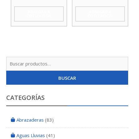
Hoffens
Hoffens
AGREGAR A
AGREGAR A
COTIZACIÓN
COTIZACIÓN
cantidad
cantidad
Busc
por:
BUSCAR
CATEGORÍAS
Abrazaderas
(83)
Aguas Lluvias
(41)