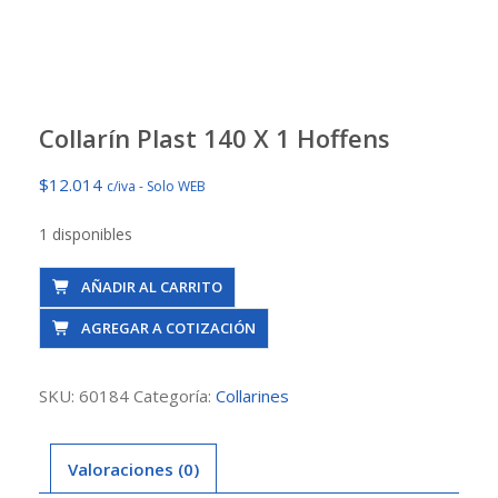
Collarín Plast 140 X 1 Hoffens
$
12.014
c/iva - Solo WEB
1 disponibles
Collarín
AÑADIR AL CARRITO
Plast
AGREGAR A COTIZACIÓN
140
X
1
SKU:
60184
Categoría:
Collarines
Hoffens
cantidad
Valoraciones (0)