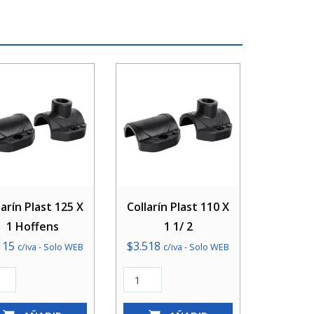
larín Plast 125 X
Collarín Plast 110 X
1 Hoffens
1 1/ 2
115
$
3.518
c/iva - Solo WEB
c/iva - Solo WEB
rín
Collarín
t
Plast