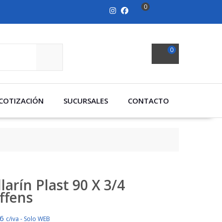
0
0
SEARCH
COTIZACIÓN
SUCURSALES
CONTACTO
larín Plast 90 X 3/4
ffens
96
c/iva - Solo WEB