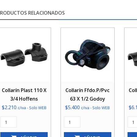
PRODUCTOS RELACIONADOS
Collarín Plast 110 X
Collarín Ffdo.P/Pvc
Col
3/4 Hoffens
63 X 1/2 Godoy
$
2.210
$
5.400
$
6.
c/iva - Solo WEB
c/iva - Solo WEB
Collarín
Collarín
Colla
Plast
Ffdo.P/Pvc
Plas