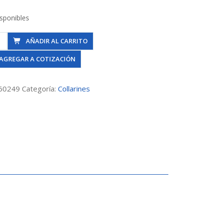
isponibles
ín
AÑADIR AL CARRITO
AGREGAR A COTIZACIÓN
60249
Categoría:
Collarines
ns
dad