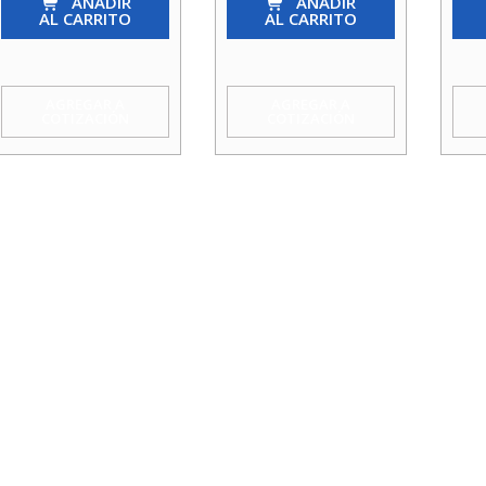
110
AÑADIR
63
AÑADIR
125
AL CARRITO
AL CARRITO
X
X
X
3/4
1/2
1
Hoffens
Godoy
Hoff
AGREGAR A
AGREGAR A
COTIZACIÓN
COTIZACIÓN
cantidad
cantidad
cant