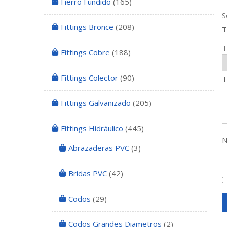
Fierro Fundido
(165)
S
Fittings Bronce
(208)
T
T
Fittings Cobre
(188)
Fittings Colector
(90)
T
Fittings Galvanizado
(205)
Fittings Hidráulico
(445)
Abrazaderas PVC
(3)
Bridas PVC
(42)
Codos
(29)
Codos Grandes Diametros
(2)