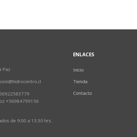
ENLACES
a Paz
Inicio
ion@hidrocentro.cl
Tienda
Contacto
 +56922583779
Muñoz +56984799156
ados de 9:00 a 13:30 hrs.