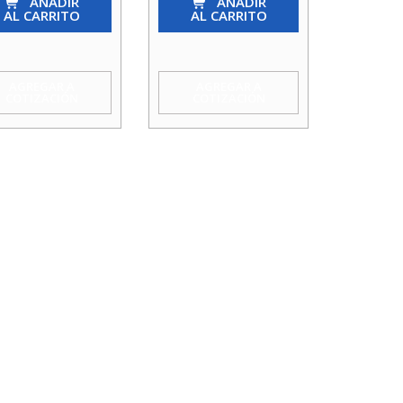
AÑADIR
110
AÑADIR
AL CARRITO
AL CARRITO
X
1
ens
1/
AGREGAR A
AGREGAR A
COTIZACIÓN
COTIZACIÓN
idad
2
cantidad