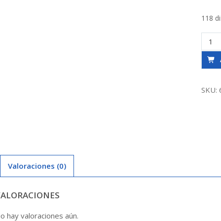
118 d
Collar
Plast
90
X
3/4
SKU:
Hoffe
canti
Valoraciones (0)
VALORACIONES
o hay valoraciones aún.