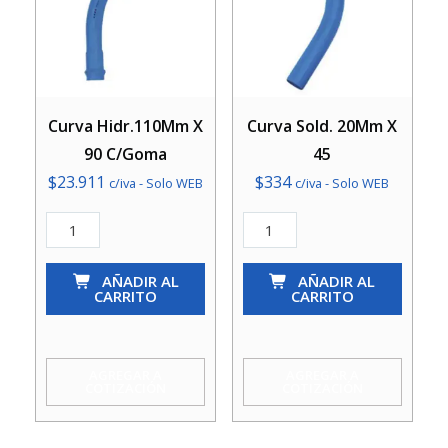
Curva Hidr.110Mm X
Curva Sold. 20Mm X
90 C/Goma
45
$
23.911
$
334
c/iva - Solo WEB
c/iva - Solo WEB
Curva
Curva
Hidr.110Mm
Sold.
X
AÑADIR AL
20Mm
AÑADIR AL
CARRITO
CARRITO
90
X
C/Goma
45
cantidad
cantidad
AGREGAR A
AGREGAR A
COTIZACIÓN
COTIZACIÓN