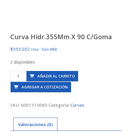
Curva Hidr.355Mm X 90 C/Goma
$
553.032
c/iva - Solo WEB
2 disponibles
Curva
AÑADIR AL CARRITO
Hidr.355Mm
AGREGAR A COTIZACIÓN
X
90
C/Goma
SKU:
6001510060
Categoría:
Curvas
cantidad
Valoraciones (0)