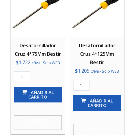
Desatornillador
Desatornillador
Cruz 4*75Mm Bestir
Cruz 4*125Mm
$
1.722
Bestir
c/iva - Solo WEB
$
1.205
c/iva - Solo WEB
Desatornillador
Cruz
Desatornillador
4*75Mm
AÑADIR AL
Cruz
CARRITO
Bestir
4*125Mm
AÑADIR AL
CARRITO
cantidad
Bestir
cantidad
AGREGAR A
COTIZACIÓN
AGREGAR A
COTIZACIÓN