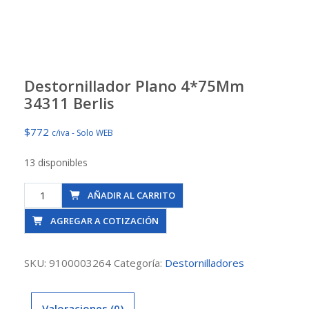
Destornillador Plano 4*75Mm
34311 Berlis
$
772
c/iva - Solo WEB
13 disponibles
Destornillador
AÑADIR AL CARRITO
Plano
AGREGAR A COTIZACIÓN
4*75Mm
34311
Berlis
SKU:
9100003264
Categoría:
Destornilladores
cantidad
Valoraciones (0)