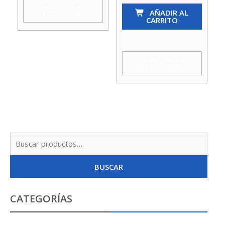
AGREGAR A
3*100Mm
AÑADIR AL
COTIZACIÓN
CARRITO
Bestir
cantidad
AGREGAR A
COTIZACIÓN
Busc
por:
BUSCAR
CATEGORÍAS