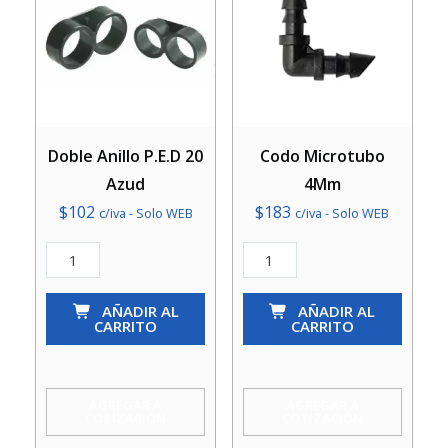
Doble Anillo P.E.D 20
Codo Microtubo
Azud
4Mm
$
102
$
183
c/iva - Solo WEB
c/iva - Solo WEB
Doble
Codo
Anillo
Microtubo
P.E.D
AÑADIR AL
4Mm
AÑADIR AL
CARRITO
CARRITO
20
cantidad
Azud
cantidad
AGREGAR A
AGREGAR A
COTIZACIÓN
COTIZACIÓN