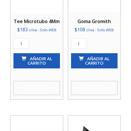
Tee Microtubo 4Mm
Goma Gromith
$
183
$
108
c/iva - Solo WEB
c/iva - Solo WEB
Tee
Goma
Microtubo
Gromith
4Mm
AÑADIR AL
cantidad
AÑADIR AL
CARRITO
CARRITO
cantidad
AGREGAR A
AGREGAR A
COTIZACIÓN
COTIZACIÓN