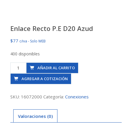
Enlace Recto P.E D20 Azud
$
77
c/iva - Solo WEB
400 disponibles
Enlace
AÑADIR AL CARRITO
Recto
AGREGAR A COTIZACIÓN
P.E
D20
Azud
SKU:
16072000
Categoría:
Conexiones
cantidad
Valoraciones (0)