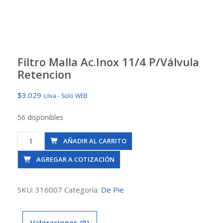
Filtro Malla Ac.Inox 11/4 P/Válvula
Retencion
$
3.029
c/iva - Solo WEB
56 disponibles
Filtro
AÑADIR AL CARRITO
Malla
AGREGAR A COTIZACIÓN
Ac.Inox
11/4
P/Válvula
SKU:
316007
Categoría:
De Pie
Retencion
cantidad
Valoraciones (0)