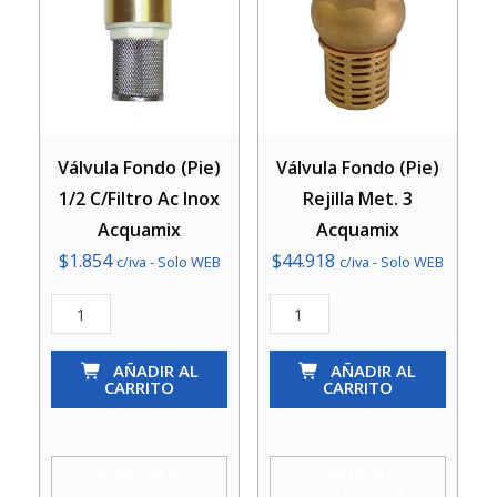
Válvula Fondo (Pie)
Válvula Fondo (Pie)
1/2 C/Filtro Ac Inox
Rejilla Met. 3
Acquamix
Acquamix
$
1.854
$
44.918
c/iva - Solo WEB
c/iva - Solo WEB
Válvula
Válvula
Fondo
Fondo
(Pie)
AÑADIR AL
(Pie)
AÑADIR AL
CARRITO
CARRITO
1/2
Rejilla
C/Filtro
Met.
Ac
3
AGREGAR A
AGREGAR A
COTIZACIÓN
COTIZACIÓN
Inox
Acquamix