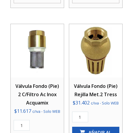
Acquamix
cantidad
cantidad
Válvula Fondo (Pie)
Válvula Fondo (Pie)
2 C/Filtro Ac Inox
Rejilla Met.2 Tress
Acquamix
$
31.402
c/iva - Solo WEB
$
11.617
c/iva - Solo WEB
Válvula
Válvula
Fondo
Fondo
(Pie)
AÑADIR AL