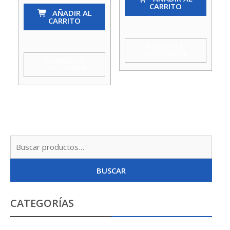
CARRITO
(Pie)
AÑADIR AL
Rejilla
CARRITO
2
Met.2
C/Filtro
Tress
AGREGAR A
COTIZACIÓN
Ac
cantidad
AGREGAR A
COTIZACIÓN
Inox
Acquamix
cantidad
Busc
por:
BUSCAR
CATEGORÍAS