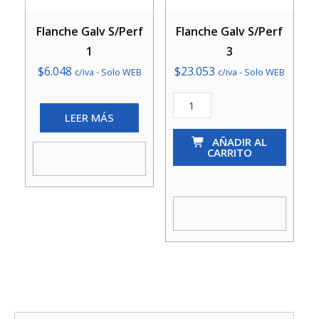
Flanche Galv S/Perf
Flanche Galv S/Perf
1
3
$
6.048
$
23.053
c/iva - Solo WEB
c/iva - Solo WEB
Flanche
LEER MÁS
Galv
S/Perf
AÑADIR AL
CARRITO
AGREGAR A
3
COTIZACIÓN
cantidad
AGREGAR A
COTIZACIÓN