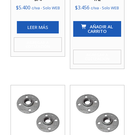
$
5.400
$
3.456
c/iva - Solo WEB
c/iva - Solo WEB
Flanche
AÑADIR AL
LEER MÁS
Galv
CARRITO
S/Perf
AGREGAR A
1/2
COTIZACIÓN
cantidad
AGREGAR A
COTIZACIÓN