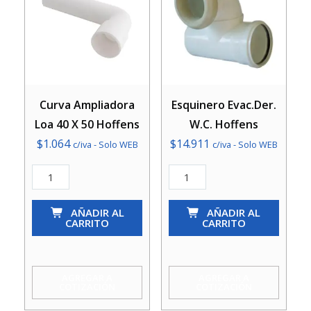
Curva Ampliadora
Esquinero Evac.Der.
Loa 40 X 50 Hoffens
W.C. Hoffens
$
1.064
$
14.911
c/iva - Solo WEB
c/iva - Solo WEB
Curva
Esquinero
Ampliadora
Evac.Der.
Loa
AÑADIR AL
W.C.
AÑADIR AL
CARRITO
CARRITO
40
Hoffens
X
cantidad
50
AGREGAR A
AGREGAR A
COTIZACIÓN
COTIZACIÓN
Hoffens
cantidad