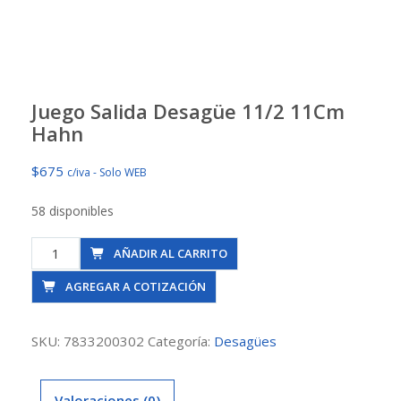
Juego Salida Desagüe 11/2 11Cm
Hahn
$
675
c/iva - Solo WEB
58 disponibles
Juego
AÑADIR AL CARRITO
Salida
AGREGAR A COTIZACIÓN
Desagüe
11/2
11Cm
SKU:
7833200302
Categoría:
Desagües
Hahn
cantidad
Valoraciones (0)