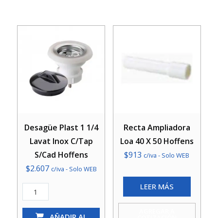
Desagüe Plast 1 1/4
Recta Ampliadora
Lavat Inox C/Tap
Loa 40 X 50 Hoffens
S/Cad Hoffens
$
913
c/iva - Solo WEB
$
2.607
c/iva - Solo WEB
LEER MÁS
Desagüe
Plast
AGREGAR A
1
AÑADIR AL
COTIZACIÓN