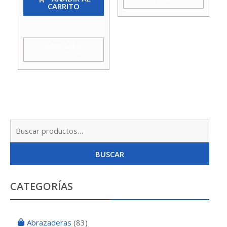
CARRITO
1/4
Lavat
Inox
AGREGAR A
COTIZACIÓN
C/Tap
S/Cad
Hoffens
cantidad
Busc
por:
BUSCAR
CATEGORÍAS
Abrazaderas
(83)