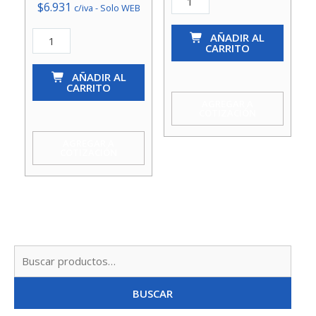
$
6.931
c/iva - Solo WEB
Paso
Llave
So-
AÑADIR AL
CARRITO
Paso
So
So-
AÑADIR AL
Campana.Cr
CARRITO
So
3/4
AGREGAR A
COTIZACIÓN
Campana.Cr
Cruz
1/2
cantidad
AGREGAR A
COTIZACIÓN
Pomo
(Laton)
Acquamix
cantidad
Busc
por:
BUSCAR