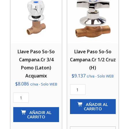
Llave Paso So-So
Llave Paso So-So
Campana.Cr 3/4
Campana.Cr 1/2 Cruz
Pomo (Laton)
(H)
Acquamix
$
9.137
c/iva - Solo WEB
$
8.086
c/iva - Solo WEB
Llave
Llave
Paso
Paso
So-
AÑADIR AL
CARRITO
So-
AÑADIR AL
So
CARRITO
So
Campana.Cr
Campana.Cr
1/2