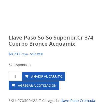
Llave Paso So-So Superior.Cr 3/4
Cuerpo Bronce Acquamix
$
8.737
c/iva - Solo WEB
62 disponibles
Llave
AÑADIR AL CARRITO
Paso
AGREGAR A COTIZACIÓN
So-
So
Superior.Cr
SKU:
070500422-T
Categoría:
Llave Paso Cromada
3/4