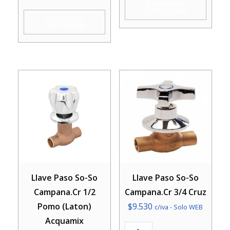
AGREGAR A
COTIZACIÓN
3/4
Cruz
AGREGAR A
COTIZACIÓN
Pomo
(H)
(Laton)
cantidad
Acquamix
cantidad
Llave Paso So-So
Llave Paso So-So
Campana.Cr 1/2
Campana.Cr 3/4 Cruz
Pomo (Laton)
$
9.530
c/iva - Solo WEB
Acquamix
Llave