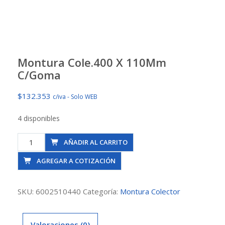
Montura Cole.400 X 110Mm
C/Goma
$
132.353
c/iva - Solo WEB
4 disponibles
Montura
AÑADIR AL CARRITO
Cole.400
AGREGAR A COTIZACIÓN
X
110Mm
C/Goma
SKU:
6002510440
Categoría:
Montura Colector
cantidad
Valoraciones (0)