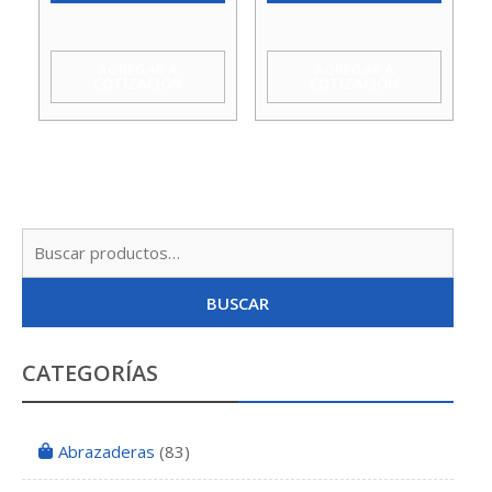
C/Goma
C/Goma
cantidad
cantidad
AGREGAR A
AGREGAR A
COTIZACIÓN
COTIZACIÓN
Busc
por:
BUSCAR
CATEGORÍAS
Abrazaderas
(83)