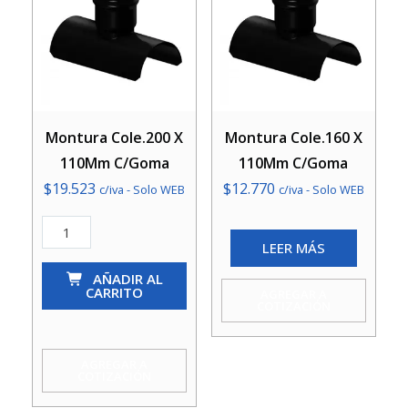
Montura Cole.200 X
Montura Cole.160 X
110Mm C/Goma
110Mm C/Goma
$
19.523
$
12.770
c/iva - Solo WEB
c/iva - Solo WEB
Montura
LEER MÁS
Cole.200
X
AÑADIR AL
CARRITO
AGREGAR A
110Mm
COTIZACIÓN
C/Goma
cantidad
AGREGAR A
COTIZACIÓN