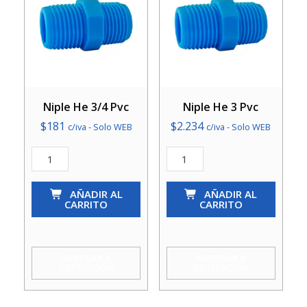
Niple He 3/4 Pvc
Niple He 3 Pvc
$
181
$
2.234
c/iva - Solo WEB
c/iva - Solo WEB
Niple
Niple
He
He
3/4
AÑADIR AL
3
AÑADIR AL
CARRITO
CARRITO
Pvc
Pvc
cantidad
cantidad
AGREGAR A
AGREGAR A
COTIZACIÓN
COTIZACIÓN