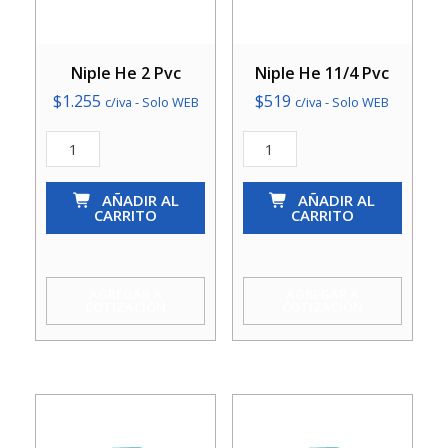
Niple He 2 Pvc
Niple He 11/4 Pvc
$
1.255
$
519
c/iva - Solo WEB
c/iva - Solo WEB
Niple
Niple
He
He
2
AÑADIR AL
11/4
AÑADIR AL
CARRITO
CARRITO
Pvc
Pvc
cantidad
cantidad
AGREGAR A
AGREGAR A
COTIZACIÓN
COTIZACIÓN