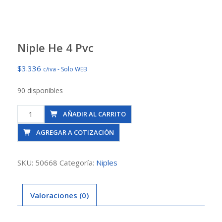
Niple He 4 Pvc
$
3.336
c/iva - Solo WEB
90 disponibles
Niple
AÑADIR AL CARRITO
He
AGREGAR A COTIZACIÓN
4
Pvc
cantidad
SKU:
50668
Categoría:
Niples
Valoraciones (0)