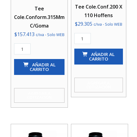
Tee Cole.Conf.200 X
Tee
110 Hoffens
Cole.Conform.315Mm
$
29.305
c/iva - Solo WEB
C/Goma
$
157.413
c/iva - Solo WEB
Tee
Cole.Conf.200
Tee
X
AÑADIR AL
Cole.Conform.315Mm
CARRITO
110
C/Goma
AÑADIR AL
CARRITO
Hoffens
cantidad
cantidad
AGREGAR A
COTIZACIÓN
AGREGAR A
COTIZACIÓN