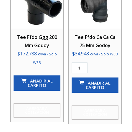
Tee Ffdo Ggg 200
Tee Ffdo Ca Ca Ca
Mm Godoy
75 Mm Godoy
$
172.788
$
34.943
c/iva - Solo
c/iva - Solo WEB
WEB
Tee
Ffdo
Tee
AÑADIR AL
Ca
AÑADIR AL
Ffdo
CARRITO
CARRITO
Ca
Ggg
Ca
200
75
Mm
AGREGAR A
AGREGAR A
COTIZACIÓN
COTIZACIÓN
Mm
Godoy
Godoy
cantidad