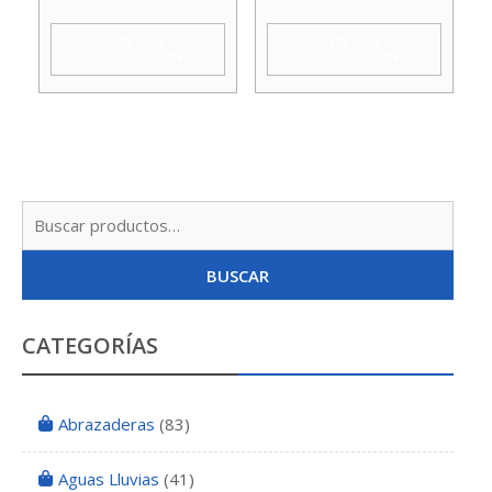
100
80
AGREGAR A
AGREGAR A
COTIZACIÓN
COTIZACIÓN
Mm
Mm
Godoy
Godoy
cantidad
cantidad
Busc
por:
BUSCAR
CATEGORÍAS
Abrazaderas
(83)
Aguas Lluvias
(41)