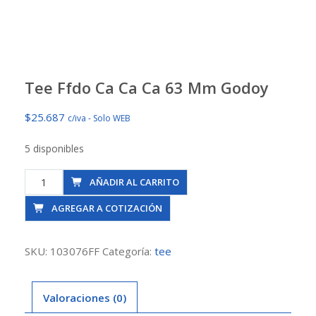
Tee Ffdo Ca Ca Ca 63 Mm Godoy
$
25.687
c/iva - Solo WEB
5 disponibles
Tee
AÑADIR AL CARRITO
Ffdo
AGREGAR A COTIZACIÓN
Ca
Ca
Ca
SKU:
103076FF
Categoría:
tee
63
Mm
Valoraciones (0)
Godoy