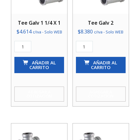
Tee Galv 1 1/4 X 1
Tee Galv 2
$
4.614
$
8.380
c/iva - Solo WEB
c/iva - Solo WEB
Tee
Tee
Galv
Galv
1
AÑADIR AL
2
AÑADIR AL
CARRITO
CARRITO
1/4
cantidad
X
1
AGREGAR A
AGREGAR A
COTIZACIÓN
COTIZACIÓN
cantidad