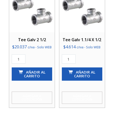
Tee Galv 2 1/2
Tee Galv 1.1/4 X 1/2
$
20.037
$
4.614
c/iva - Solo WEB
c/iva - Solo WEB
Tee
Tee
Galv
Galv
2
AÑADIR AL
1.1/4
AÑADIR AL
CARRITO
CARRITO
1/2
X
cantidad
1/2
cantidad
AGREGAR A
AGREGAR A
COTIZACIÓN
COTIZACIÓN