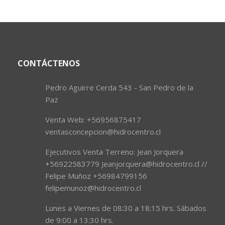
CONTÁCTENOS
Pedro Aguirre Cerda 543 - San Pedro de la
Paz
Venta Web: +56956875417
ventasconcepcion@hidrocentro.cl
Ejecutivos Venta Terreno: Jean Jorquera
+56922583779 Jeanjorquera@hidrocentro.cl //
Felipe Muñoz +56984799156
felipemunoz@hidrocentro.cl
Lunes a Viernes de 08:30 a 18:15 hrs. Sábados
de 9:00 a 13:30 hrs.