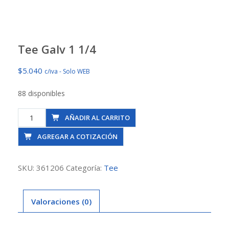
Tee Galv 1 1/4
$
5.040
c/iva - Solo WEB
88 disponibles
Tee
AÑADIR AL CARRITO
Galv
AGREGAR A COTIZACIÓN
1
1/4
cantidad
SKU:
361206
Categoría:
Tee
Valoraciones (0)