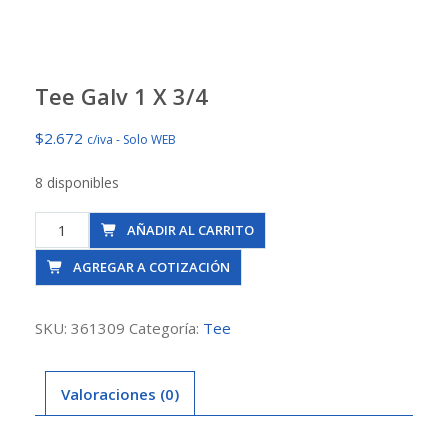
Tee Galv 1 X 3/4
$
2.672
c/iva - Solo WEB
8 disponibles
Tee
AÑADIR AL CARRITO
Galv
AGREGAR A COTIZACIÓN
1
X
3/4
SKU:
361309
Categoría:
Tee
cantidad
Valoraciones (0)