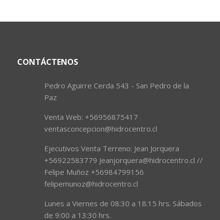
CONTÁCTENOS
Pedro Aguirre Cerda 543 - San Pedro de la
Paz
Venta Web: +56956875417
ventasconcepcion@hidrocentro.cl
Ejecutivos Venta Terreno: Jean Jorquera
+56922583779 Jeanjorquera@hidrocentro.cl //
Felipe Muñoz +56984799156
felipemunoz@hidrocentro.cl
Lunes a Viernes de 08:30 a 18:15 hrs. Sábados
de 9:00 a 13:30 hrs.