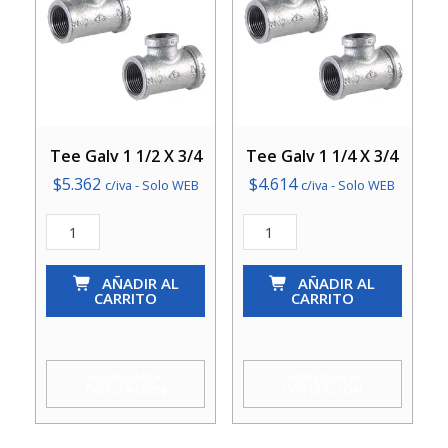
Tee Galv 1 1/2 X 3/4
Tee Galv 1 1/4 X 3/4
$
5.362
$
4.614
c/iva - Solo WEB
c/iva - Solo WEB
Tee
Tee
Galv
Galv
1
AÑADIR AL
1
AÑADIR AL
CARRITO
CARRITO
1/2
1/4
X
X
3/4
3/4
AGREGAR A
AGREGAR A
COTIZACIÓN
COTIZACIÓN
cantidad
cantidad