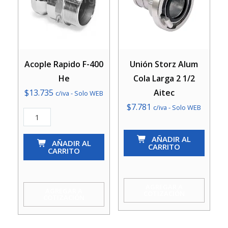
Acople Rapido F-400
Unión Storz Alum
He
Cola Larga 2 1/2
$
13.735
Aitec
c/iva - Solo WEB
$
7.781
c/iva - Solo WEB
Acople
Rapido
Unión
AÑADIR AL
F-
AÑADIR AL
Storz
CARRITO
CARRITO
400
Alum
He
Cola
cantidad
Larga
AGREGAR A
AGREGAR A
COTIZACIÓN
COTIZACIÓN
2
1/2