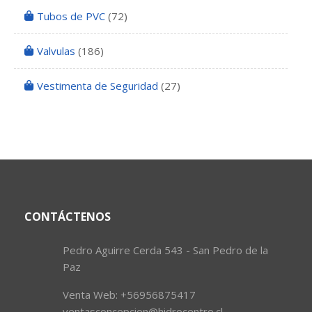
Tubos de PVC
(72)
Valvulas
(186)
Vestimenta de Seguridad
(27)
CONTÁCTENOS
Pedro Aguirre Cerda 543 - San Pedro de la
Paz
Venta Web: +56956875417
ventasconcepcion@hidrocentro.cl