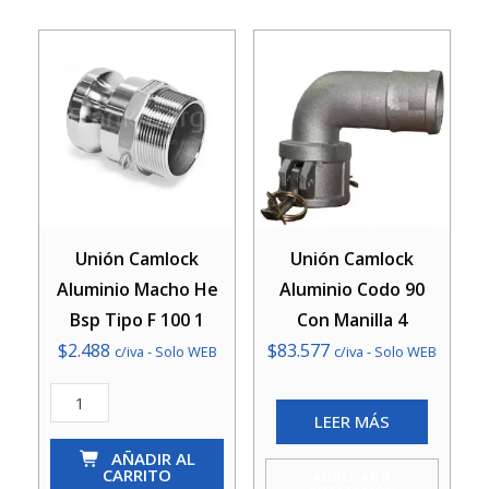
Aitec
cantidad
Unión Camlock
Unión Camlock
Aluminio Macho He
Aluminio Codo 90
Bsp Tipo F 100 1
Con Manilla 4
$
2.488
$
83.577
c/iva - Solo WEB
c/iva - Solo WEB
Unión
LEER MÁS
Camlock
Aluminio
AÑADIR AL
CARRITO
AGREGAR A
Macho