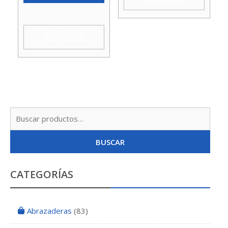
COTIZACIÓN
He
Bsp
AGREGAR A
COTIZACIÓN
Tipo
F
100
1
cantidad
Busc
por:
BUSCAR
CATEGORÍAS
Abrazaderas
(83)