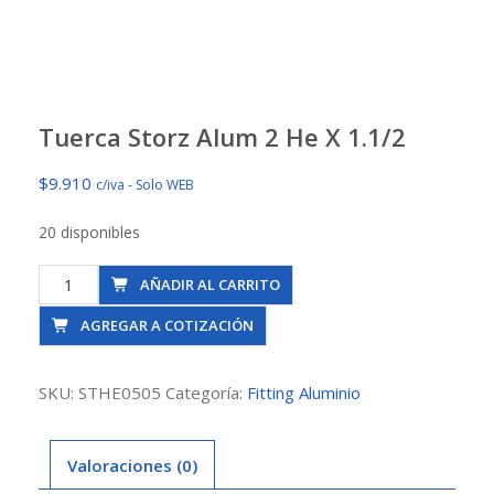
Tuerca Storz Alum 2 He X 1.1/2
$
9.910
c/iva - Solo WEB
20 disponibles
Tuerca
AÑADIR AL CARRITO
Storz
AGREGAR A COTIZACIÓN
Alum
2
He
SKU:
STHE0505
Categoría:
Fitting Aluminio
X
1.1/2
Valoraciones (0)
cantidad