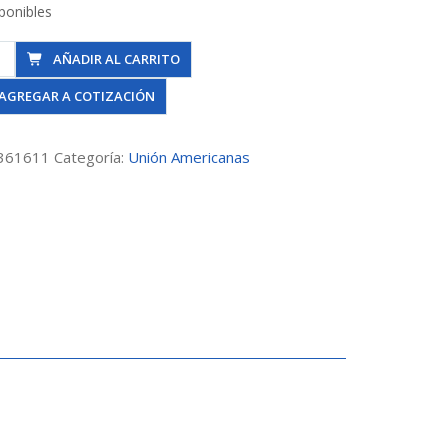
ponibles
AÑADIR AL CARRITO
AGREGAR A COTIZACIÓN
to
e
361611
Categoría:
Unión Americanas
dad