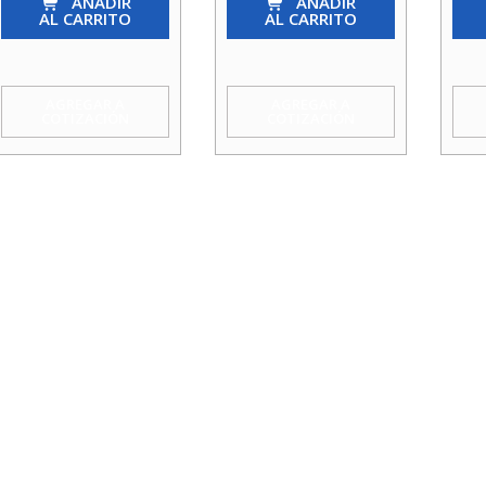
Asiento
AÑADIR
Asiento
AÑADIR
Asie
AL CARRITO
AL CARRITO
Bronce
Bronce
Bro
1/4
3
21/
Tupy
cantidad
cant
AGREGAR A
AGREGAR A
COTIZACIÓN
COTIZACIÓN
cantidad