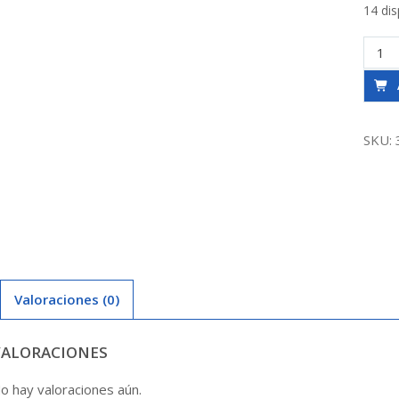
14 dis
Unión
Galv
Asien
Bronc
4
SKU:
canti
Valoraciones (0)
VALORACIONES
o hay valoraciones aún.