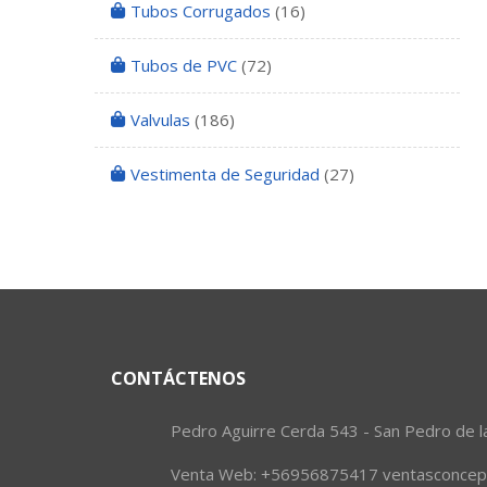
Tubos Corrugados
(16)
Tubos de PVC
(72)
Valvulas
(186)
Vestimenta de Seguridad
(27)
CONTÁCTENOS
Pedro Aguirre Cerda 543 - San Pedro de l
Venta Web: +56956875417 ventasconcepc