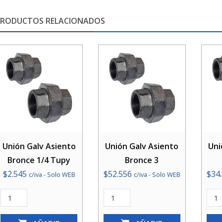
PRODUCTOS RELACIONADOS
Unión Galv Asiento
Unión Galv Asiento
Uni
Bronce 1/4 Tupy
Bronce 3
$
2.545
$
52.556
$
34
c/iva - Solo WEB
c/iva - Solo WEB
Unión
Unión
Unió
Galv
Galv
Galv