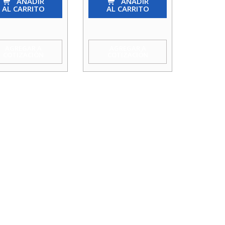
nto
AÑADIR
Asiento
AÑADIR
AL CARRITO
AL CARRITO
nce
Bronce
2
2
idad
cantidad
AGREGAR A
AGREGAR A
COTIZACIÓN
COTIZACIÓN