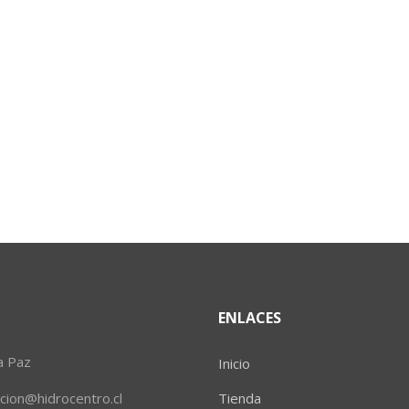
ENLACES
a Paz
Inicio
ion@hidrocentro.cl
Tienda