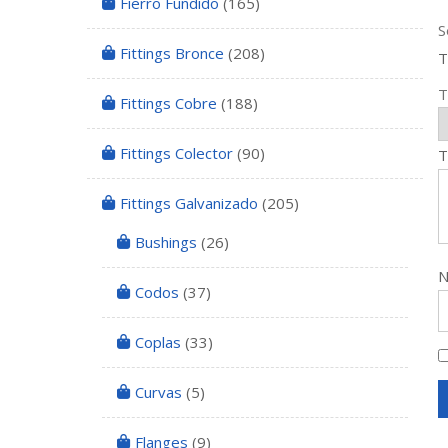
Fierro Fundido
(165)
S
Fittings Bronce
(208)
T
T
Fittings Cobre
(188)
Fittings Colector
(90)
T
Fittings Galvanizado
(205)
Bushings
(26)
Codos
(37)
Coplas
(33)
Curvas
(5)
Flanges
(9)