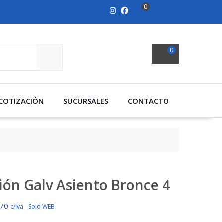
0
0
SEARCH
COTIZACIÓN
SUCURSALES
CONTACTO
ión Galv Asiento Bronce 4
570
c/iva - Solo WEB