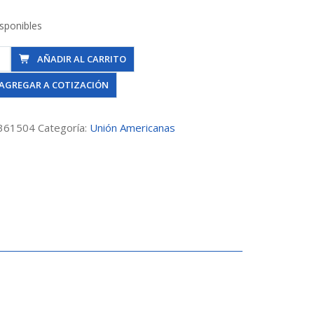
isponibles
AÑADIR AL CARRITO
AGREGAR A COTIZACIÓN
to
361504
Categoría:
Unión Americanas
dad