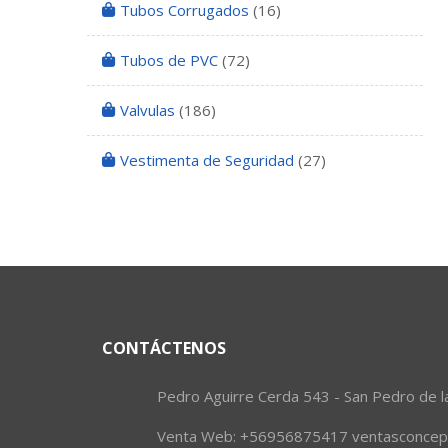
Tubos Corrugados
(16)
Tubos de PVC
(72)
Valvulas
(186)
Vestimenta de Seguridad
(27)
CONTÁCTENOS
Pedro Aguirre Cerda 543 - San Pedro de l
Venta Web: +56956875417 ventasconcepc