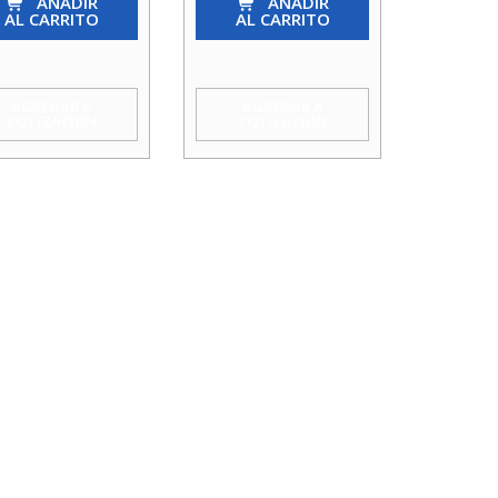
nto
AÑADIR
Asiento
AÑADIR
AL CARRITO
AL CARRITO
o
Plano
1.1/4
idad
cantidad
AGREGAR A
AGREGAR A
COTIZACIÓN
COTIZACIÓN