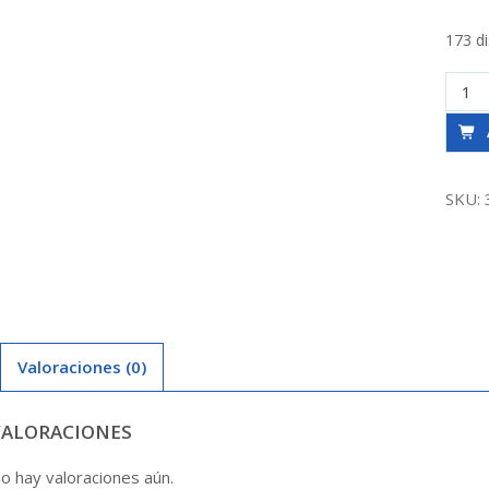
173 d
Unión
Galv
Asien
Plano
3/4
SKU:
canti
Valoraciones (0)
VALORACIONES
o hay valoraciones aún.