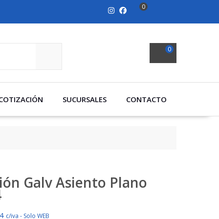
0
0
SEARCH
COTIZACIÓN
SUCURSALES
CONTACTO
ión Galv Asiento Plano
4
84
c/iva - Solo WEB