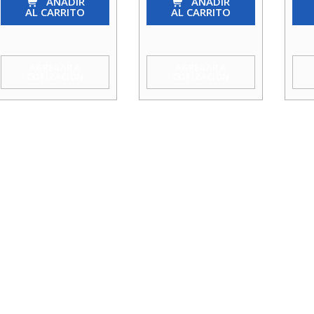
Asiento
AÑADIR
Asiento
AÑADIR
Asie
AL CARRITO
AL CARRITO
Bronce
Plano
Plan
1
1.1/2
1/2
cantidad
cantidad
cant
AGREGAR A
AGREGAR A
COTIZACIÓN
COTIZACIÓN