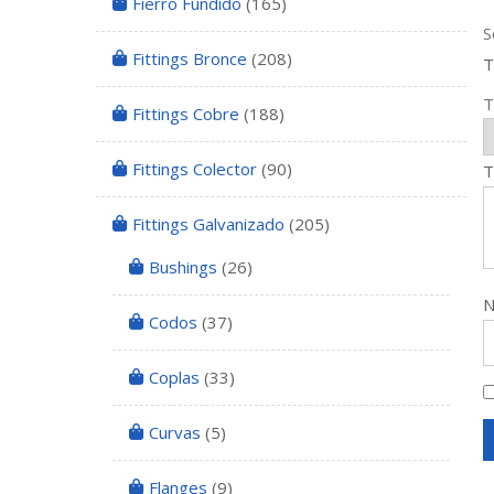
Fierro Fundido
(165)
S
Fittings Bronce
(208)
T
T
Fittings Cobre
(188)
Fittings Colector
(90)
T
Fittings Galvanizado
(205)
Bushings
(26)
Codos
(37)
Coplas
(33)
Curvas
(5)
Flanges
(9)