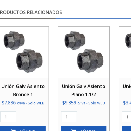
PRODUCTOS RELACIONADOS
Unión Galv Asiento
Unión Galv Asiento
Uni
Bronce 1
Plano 1.1/2
$
7.836
$
9.359
$
3.
c/iva - Solo WEB
c/iva - Solo WEB
Unión
Unión
Unió
Galv
Galv
Galv