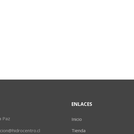
ENLACES
a Paz
Inicio
ion@hidrocentro.cl
Tienda