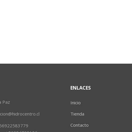
ENLACES
a Paz
Inicio
ion@hidrocentro.cl
Tienda
Contacto
 +56922583779