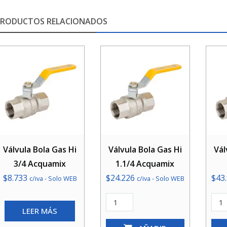
PRODUCTOS RELACIONADOS
Válvula Bola Gas Hi
Válvula Bola Gas Hi
Vál
3/4 Acquamix
1.1/4 Acquamix
$
8.733
$
24.226
$
43
c/iva - Solo WEB
c/iva - Solo WEB
Válvula
Válv
LEER MÁS
Bola
Bola