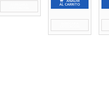
Gas
AÑADIR
Gas
AL CARRITO
AGREGAR A
Hi
Hi
COTIZACIÓN
1.1/4
2
Acquamix
Acq
AGREGAR A
COTIZACIÓN
cantidad
cant