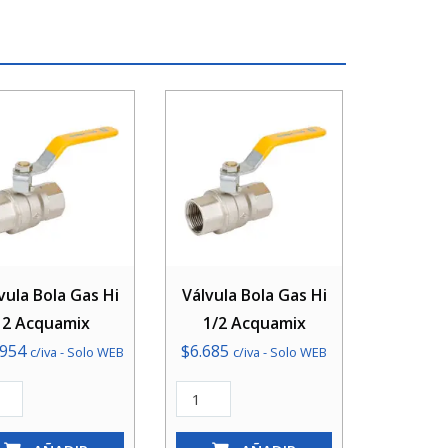
vula Bola Gas Hi
Válvula Bola Gas Hi
2 Acquamix
1/2 Acquamix
.954
$
6.685
c/iva - Solo WEB
c/iva - Solo WEB
ula
Válvula
Bola