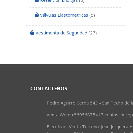
Retención Enolgas
(5)
Válvulas Elastometricas
(5)
Vestimenta de Seguridad
(27)
CONTÁCTENOS
Pedro Aguirre Cerda 543 - San Pedro de l
Venta Web: +56956875417 ventasconcepc
Ejecutivos Venta Terreno: Jean Jorquera