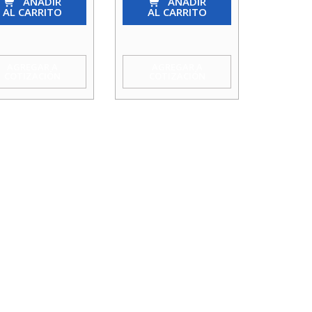
AÑADIR
Gas
AÑADIR
AL CARRITO
AL CARRITO
Hi
1/2
uamix
Acquamix
AGREGAR A
AGREGAR A
COTIZACIÓN
COTIZACIÓN
idad
cantidad