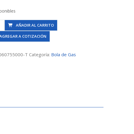
ponibles
a
AÑADIR AL CARRITO
AGREGAR A COTIZACIÓN
060755000-T
Categoría:
Bola de Gas
mix
dad