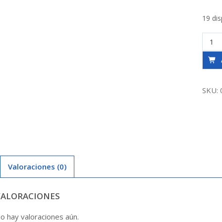
19 dis
Válvul
Bola
Gas
Hi
1
SKU:
Acqua
canti
Valoraciones (0)
VALORACIONES
o hay valoraciones aún.