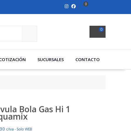
0
0
SEARCH
COTIZACIÓN
SUCURSALES
CONTACTO
lvula Bola Gas Hi 1
quamix
430
c/iva - Solo WEB