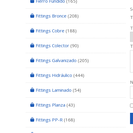
Fierro Fundido
(165)
S
Fittings Bronce
(208)
T
T
Fittings Cobre
(188)
Fittings Colector
(90)
T
Fittings Galvanizado
(205)
Fittings Hidráulico
(444)
Fittings Laminado
(54)
Fittings Planza
(43)
Fittings PP-R
(168)