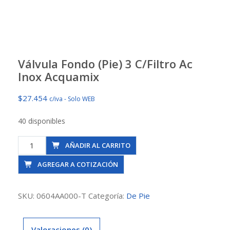
Válvula Fondo (Pie) 3 C/Filtro Ac
Inox Acquamix
$
27.454
c/iva - Solo WEB
40 disponibles
Válvula
AÑADIR AL CARRITO
Fondo
AGREGAR A COTIZACIÓN
(Pie)
3
C/Filtro
SKU:
0604AA000-T
Categoría:
De Pie
Ac
Inox
Valoraciones (0)