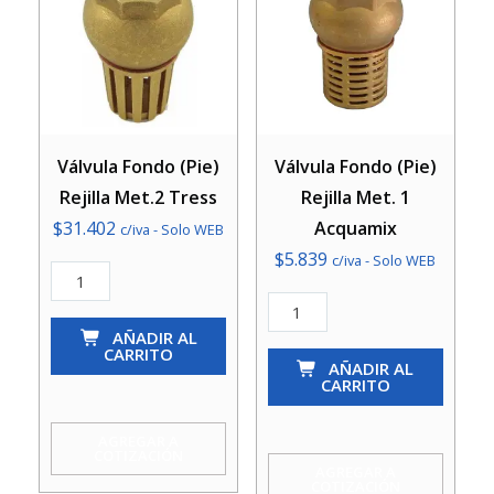
Válvula Fondo (Pie)
Válvula Fondo (Pie)
Rejilla Met.2 Tress
Rejilla Met. 1
$
31.402
Acquamix
c/iva - Solo WEB
$
5.839
c/iva - Solo WEB
Válvula
Fondo
Válvula
(Pie)
AÑADIR AL
Fondo
CARRITO
Rejilla
(Pie)
AÑADIR AL
CARRITO
Met.2
Rejilla
Tress
Met.
AGREGAR A
COTIZACIÓN
cantidad
1
AGREGAR A
COTIZACIÓN
Acquamix