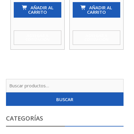
(Pie)
AÑADIR AL
(Pie)
AÑADIR AL
CARRITO
CARRITO
Rejilla
Rejilla
Met.2
Met.
1/2
1/2
AGREGAR A
AGREGAR A
COTIZACIÓN
COTIZACIÓN
Tress
Acquamix
cantidad
cantidad
Busc
por:
BUSCAR
CATEGORÍAS