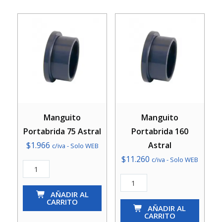
Manguito
Manguito
Portabrida 75 Astral
Portabrida 160
$
1.966
Astral
c/iva - Solo WEB
$
11.260
c/iva - Solo WEB
Manguito
Portabrida
Manguito
75
AÑADIR AL
Portabrida
CARRITO
Astral
160
AÑADIR AL
CARRITO
cantidad
Astral