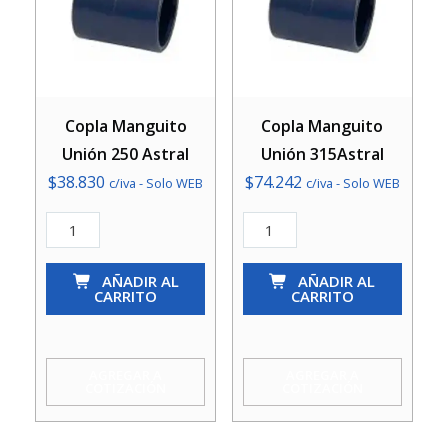
Copla Manguito
Copla Manguito
Unión 250 Astral
Unión 315Astral
$
38.830
$
74.242
c/iva - Solo WEB
c/iva - Solo WEB
Copla
Copla
Manguito
Manguito
Unión
AÑADIR AL
Unión
AÑADIR AL
CARRITO
CARRITO
250
315Astral
Astral
cantidad
cantidad
AGREGAR A
AGREGAR A
COTIZACIÓN
COTIZACIÓN