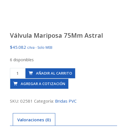
Válvula Mariposa 75Mm Astral
$
45.082
c/iva - Solo WEB
6 disponibles
Válvula
AÑADIR AL CARRITO
Mariposa
AGREGAR A COTIZACIÓN
75Mm
Astral
cantidad
SKU:
02581
Categoría:
Bridas PVC
Valoraciones (0)