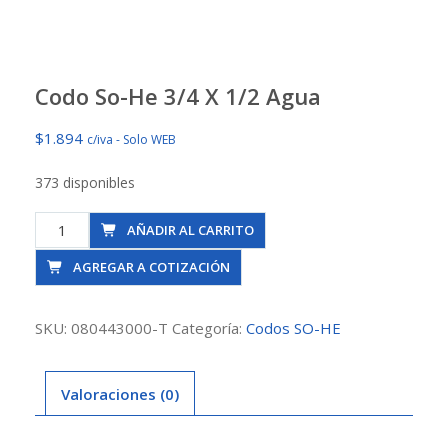
Codo So-He 3/4 X 1/2 Agua
$
1.894
c/iva - Solo WEB
373 disponibles
Codo
AÑADIR AL CARRITO
So-
AGREGAR A COTIZACIÓN
He
3/4
X
SKU:
080443000-T
Categoría:
Codos SO-HE
1/2
Agua
Valoraciones (0)
cantidad