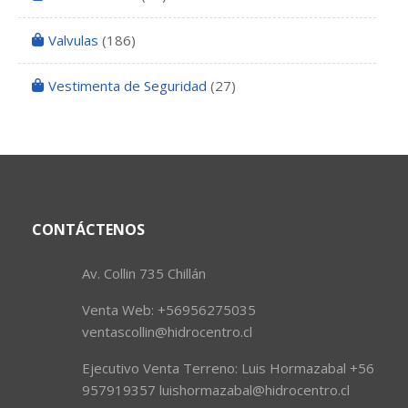
Valvulas
(186)
Vestimenta de Seguridad
(27)
CONTÁCTENOS
Av. Collin 735 Chillán
Venta Web: +56956275035
ventascollin@hidrocentro.cl
Ejecutivo Venta Terreno: Luis Hormazabal +56
957919357 luishormazabal@hidrocentro.cl