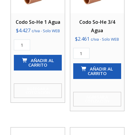
Codo So-He 1 Agua
Codo So-He 3/4
$
4.427
Agua
c/iva - Solo WEB
$
2.461
c/iva - Solo WEB
Codo
So-
Codo
He
AÑADIR AL
So-
CARRITO
1
He
AÑADIR AL
CARRITO
Agua
3/4
cantidad
Agua
AGREGAR A
COTIZACIÓN
cantidad
AGREGAR A
COTIZACIÓN