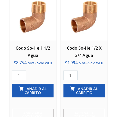
Codo So-He 1 1/2
Codo So-He 1/2 X
Agua
3/4 Agua
$
8.754
$
1.994
c/iva - Solo WEB
c/iva - Solo WEB
Codo
Codo
So-
So-
He
AÑADIR AL
He
AÑADIR AL
CARRITO
CARRITO
1
1/2
1/2
X
Agua
3/4
AGREGAR A
AGREGAR A
COTIZACIÓN
COTIZACIÓN