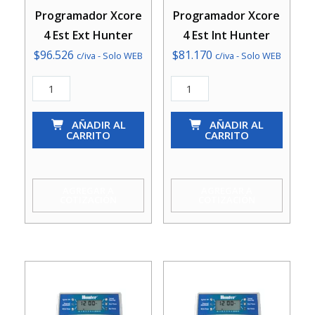
Programador Xcore
Programador Xcore
4 Est Ext Hunter
4 Est Int Hunter
$
96.526
$
81.170
c/iva - Solo WEB
c/iva - Solo WEB
Programador
Programador
Xcore
Xcore
4
AÑADIR AL
4
AÑADIR AL
CARRITO
CARRITO
Est
Est
Ext
Int
Hunter
Hunter
AGREGAR A
AGREGAR A
COTIZACIÓN
COTIZACIÓN
cantidad
cantidad