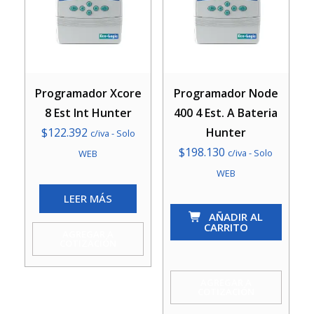
Programador Xcore
Programador Node
8 Est Int Hunter
400 4 Est. A Bateria
$
122.392
Hunter
c/iva - Solo
$
198.130
c/iva - Solo
WEB
WEB
LEER MÁS
Programador
AÑADIR AL
Node
CARRITO
AGREGAR A
400
COTIZACIÓN
4
Est.
AGREGAR A
COTIZACIÓN
A