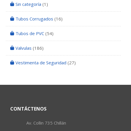
Sin categoría
(1)
Tubos Corrugados
(16)
Tubos de PVC
(54)
Valvulas
(186)
Vestimenta de Seguridad
(27)
CONTÁCTENOS
Av. Collin 735 Chillán