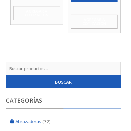
Est
Hunter
Int
AGREGAR A
COTIZACIÓN
cantidad
Hunter
AGREGAR A
COTIZACIÓN
cantidad
Busc
por:
BUSCAR
CATEGORÍAS
Abrazaderas
(72)