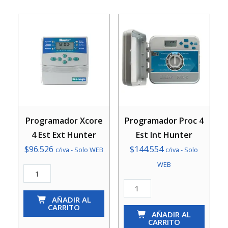
Programador Xcore
Programador Proc 4
4 Est Ext Hunter
Est Int Hunter
$
96.526
$
144.554
c/iva - Solo WEB
c/iva - Solo
WEB
Programador
Xcore
Programador
4
AÑADIR AL
Proc
CARRITO
Est
4
AÑADIR AL
CARRITO
Ext