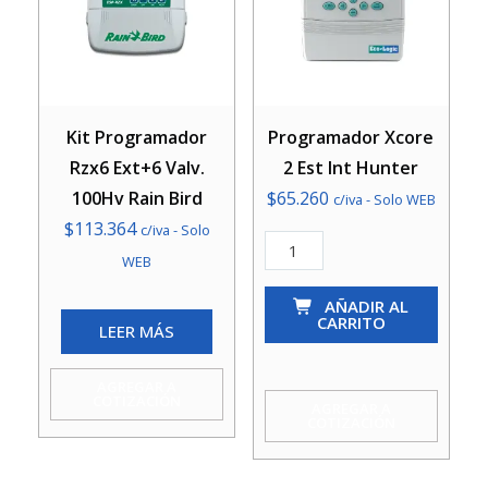
Kit Programador
Programador Xcore
Rzx6 Ext+6 Valv.
2 Est Int Hunter
100Hv Rain Bird
$
65.260
c/iva - Solo WEB
$
113.364
c/iva - Solo
Programador
WEB
Xcore
2
AÑADIR AL
CARRITO
LEER MÁS
Est
Int
AGREGAR A
Hunter
COTIZACIÓN
AGREGAR A
COTIZACIÓN
cantidad