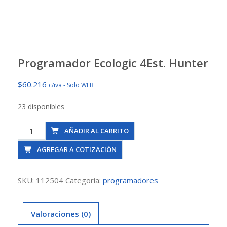
Programador Ecologic 4Est. Hunter
$
60.216
c/iva - Solo WEB
23 disponibles
Programador
AÑADIR AL CARRITO
Ecologic
AGREGAR A COTIZACIÓN
4Est.
Hunter
cantidad
SKU:
112504
Categoría:
programadores
Valoraciones (0)