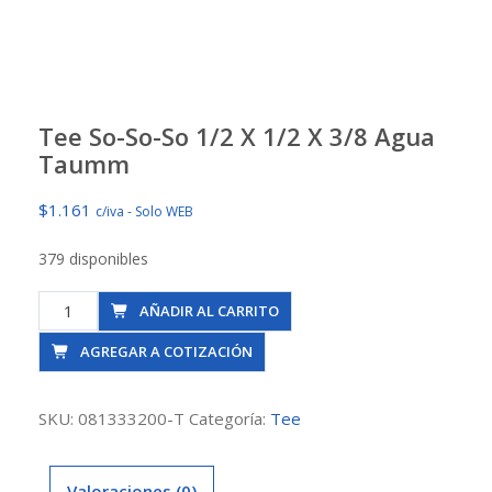
Tee So-So-So 1/2 X 1/2 X 3/8 Agua
Taumm
$
1.161
c/iva - Solo WEB
379 disponibles
Tee
AÑADIR AL CARRITO
So-
AGREGAR A COTIZACIÓN
So-
So
1/2
SKU:
081333200-T
Categoría:
Tee
X
1/2
Valoraciones (0)