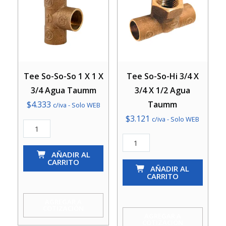
Tee So-So-So 1 X 1 X
Tee So-So-Hi 3/4 X
3/4 Agua Taumm
3/4 X 1/2 Agua
$
4.333
Taumm
c/iva - Solo WEB
$
3.121
c/iva - Solo WEB
Tee
So-
Tee
So-
AÑADIR AL
So-
CARRITO
So
So-
AÑADIR AL
CARRITO
1
Hi
X
3/4
AGREGAR A
COTIZACIÓN
1
X
AGREGAR A
COTIZACIÓN
X
3/4