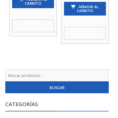
CARRITO
Hi
So-
AÑADIR AL
CARRITO
1/2
So
Agua
3/4
AGREGAR A
COTIZACIÓN
Taumm
X
AGREGAR A
COTIZACIÓN
cantidad
3/4
X
1/2
Agua
Taumm
Busc
cantidad
por:
BUSCAR
CATEGORÍAS