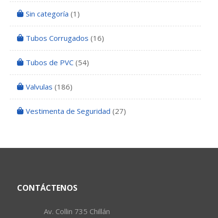
Sin categoría
(1)
Tubos Corrugados
(16)
Tubos de PVC
(54)
Valvulas
(186)
Vestimenta de Seguridad
(27)
CONTÁCTENOS
Av. Collin 735 Chillán