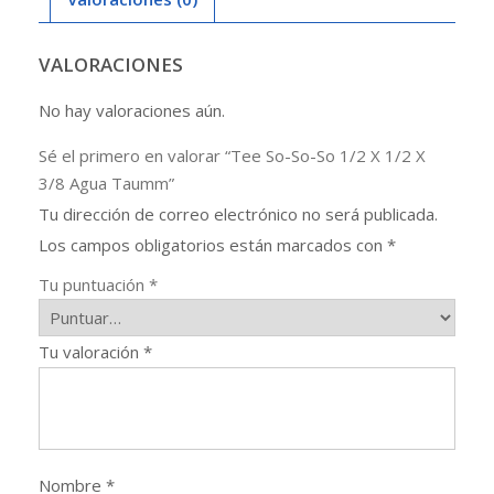
X
3/8
Agua
VALORACIONES
Taumm
No hay valoraciones aún.
cantidad
Sé el primero en valorar “Tee So-So-So 1/2 X 1/2 X
3/8 Agua Taumm”
Tu dirección de correo electrónico no será publicada.
Los campos obligatorios están marcados con
*
Tu puntuación
*
Tu valoración
*
Nombre
*