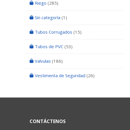
Riego
(285)
Sin categoría
(1)
Tubos Corrugados
(15)
Tubos de PVC
(53)
Valvulas
(186)
Vestimenta de Seguridad
(26)
CONTÁCTENOS