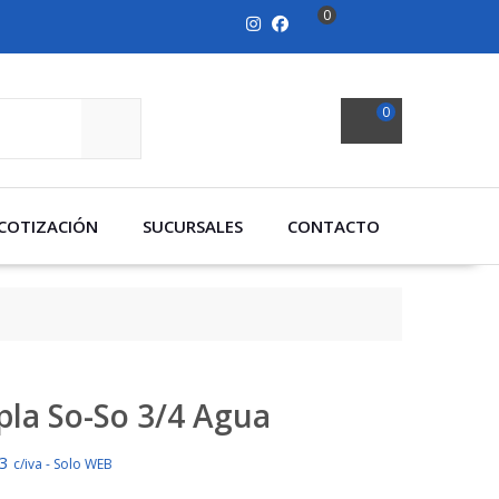
0
0
SEARCH
COTIZACIÓN
SUCURSALES
CONTACTO
pla So-So 3/4 Agua
63
c/iva - Solo WEB