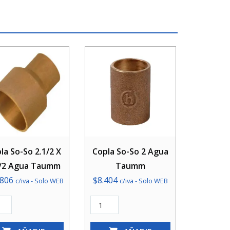
la So-So 2.1/2 X
Copla So-So 2 Agua
1/2 Agua Taumm
Taumm
.806
$
8.404
c/iva - Solo WEB
c/iva - Solo WEB
a
Copla
So-