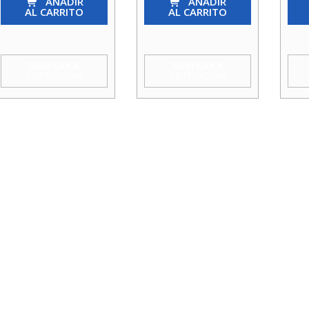
So
AÑADIR
So
AÑADIR
So
AL CARRITO
AL CARRITO
2.1/2
1
2.1/
X
1/2
X
2
X
1.1/
AGREGAR A
AGREGAR A
COTIZACIÓN
COTIZACIÓN
Agua
1
Agu
Taumm
Agua
Tau
cantidad
Taumm
cant
cantidad