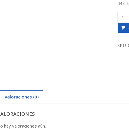
44 dis
Copla
So-
So
3/4
Agua
SKU:
canti
Valoraciones (0)
VALORACIONES
o hay valoraciones aún.