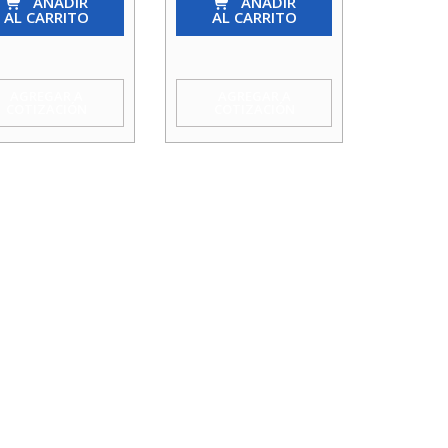
AÑADIR
So
AÑADIR
AL CARRITO
AL CARRITO
2
2
Agua
2
Taumm
AGREGAR A
AGREGAR A
COTIZACIÓN
COTIZACIÓN
a
cantidad
mm
idad