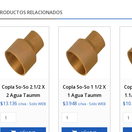
PRODUCTOS RELACIONADOS
Copla So-So 2.1/2 X
Copla So-So 1 1/2 X
Cop
2 Agua Taumm
1 Agua Taumm
1.
$
13.136
$
3.948
$
10
c/iva - Solo WEB
c/iva - Solo WEB
Copla
Copla
Copl
So-
So-
So-