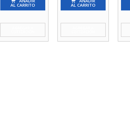
So
AÑADIR
So
AÑADIR
So
AL CARRITO
AL CARRITO
1
1.1/4
1
1/2
X
1/4
X
3/4
Agu
AGREGAR A
AGREGAR A
COTIZACIÓN
COTIZACIÓN
1
Agua
Tau
1/4
Taumm
cant
Agua
cantidad
Taumm
cantidad