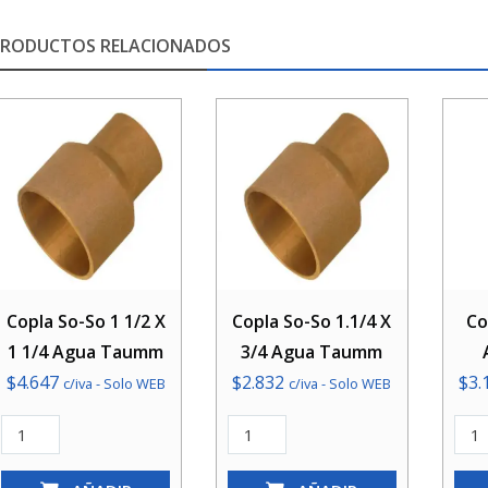
PRODUCTOS RELACIONADOS
Copla So-So 1 1/2 X
Copla So-So 1.1/4 X
Co
1 1/4 Agua Taumm
3/4 Agua Taumm
$
4.647
$
2.832
$
3.
c/iva - Solo WEB
c/iva - Solo WEB
Copla
Copla
Copl
So-
So-
So-