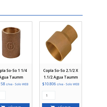
pla So-So 1 1/4
Copla So-So 2.1/2 X
Agua Taumm
1.1/2 Agua Taumm
158
$
10.806
c/iva - Solo WEB
c/iva - Solo WEB
a
Copla
So-