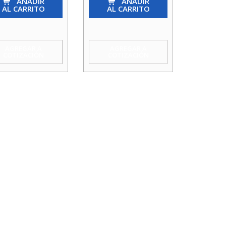
AÑADIR
So
AÑADIR
AL CARRITO
AL CARRITO
2.1/2
X
a
1.1/2
AGREGAR A
AGREGAR A
COTIZACIÓN
COTIZACIÓN
mm
Agua
idad
Taumm
cantidad