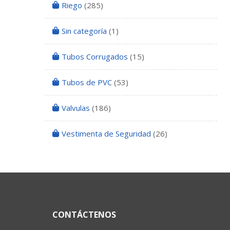
Riego
(285)
Sin categoría
(1)
Tubos Corrugados
(15)
Tubos de PVC
(53)
Valvulas
(186)
Vestimenta de Seguridad
(26)
CONTÁCTENOS