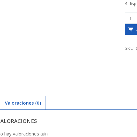
4 disp
Copla
So-
So
4
Agua
SKU:
Tau
canti
Valoraciones (0)
VALORACIONES
o hay valoraciones aún.