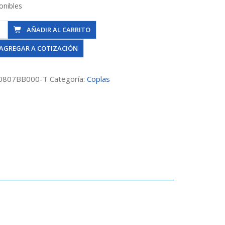
onibles
AÑADIR AL CARRITO
AGREGAR A COTIZACIÓN
0807BB000-T
Categoría:
Coplas
mm
dad