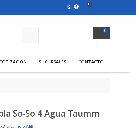
0
0
SEARCH
COTIZACIÓN
SUCURSALES
CONTACTO
pla So-So 4 Agua Taumm
273
c/iva - Solo WEB