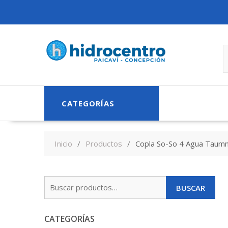
Skip
to
content
CATEGORÍAS
Inicio
Productos
Copla So-So 4 Agua Taum
Buscar
BUSCAR
por:
CATEGORÍAS