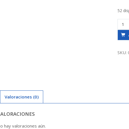
52 dis
Tee
So-
So-
So
1
SKU:
X
1
X
3/4
Agua
Tau
Valoraciones (0)
canti
VALORACIONES
o hay valoraciones aún.