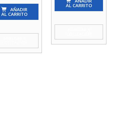
So-
AÑADIR
AL CARRITO
AÑADIR
So
AL CARRITO
3/8
Agua
AGREGAR A
COTIZACIÓN
Taumm
AGREGAR A
COTIZACIÓN
cantidad
4
a
mm
idad