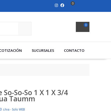
0
0
SEARCH
COTIZACIÓN
SUCURSALES
CONTACTO
 So-So-So 1 X 1 X 3/4
ua Taumm
33
c/iva - Solo WEB