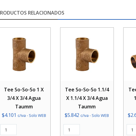
PRODUCTOS RELACIONADOS
Tee So-So-So 1 X
Tee So-So-So 1.1/4
Tee
3/4 X 3/4 Agua
X 1.1/4 X 3/4 Agua
Taumm
Taumm
$
4.101
$
5.842
$
2.
c/iva - Solo WEB
c/iva - Solo WEB
Tee
Tee
Tee