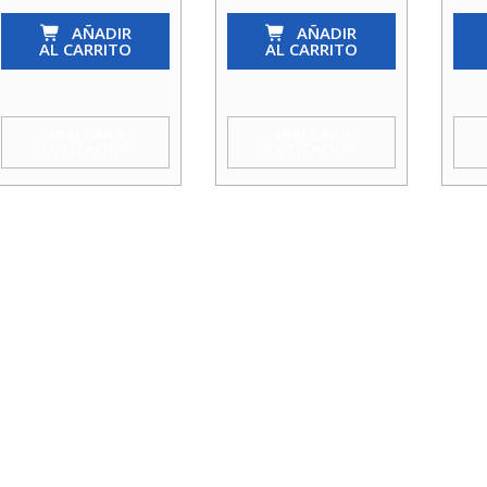
So-
So-
So-
So-
AÑADIR
So-
AÑADIR
So-
AL CARRITO
AL CARRITO
So
So
Hi
1
1.1/4
1/2
X
X
X
AGREGAR A
AGREGAR A
COTIZACIÓN
COTIZACIÓN
3/4
1.1/4
1/2
X
X
X3/
3/4
3/4
Agu
Agua
Agua
Tau
Taumm
Taumm
cant
cantidad
cantidad