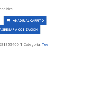
ponibles
AÑADIR AL CARRITO
AGREGAR A COTIZACIÓN
081355400-T
Categoría:
Tee
mm
dad