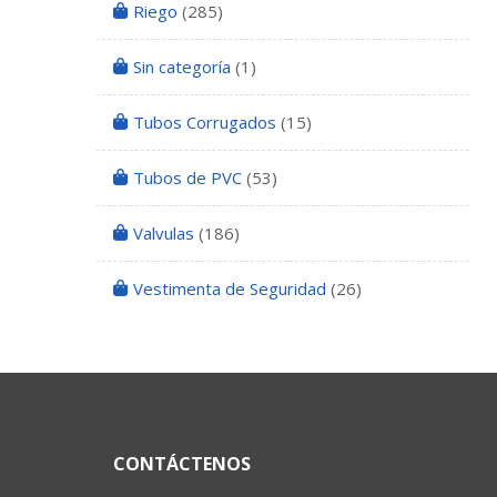
Riego
(285)
Sin categoría
(1)
Tubos Corrugados
(15)
Tubos de PVC
(53)
Valvulas
(186)
Vestimenta de Seguridad
(26)
CONTÁCTENOS