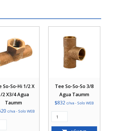
 So-So-Hi 1/2 X
Tee So-So-So 3/8
1/2 X3/4 Agua
Agua Taumm
Taumm
$
832
c/iva - Solo WEB
620
c/iva - Solo WEB
Tee
So-