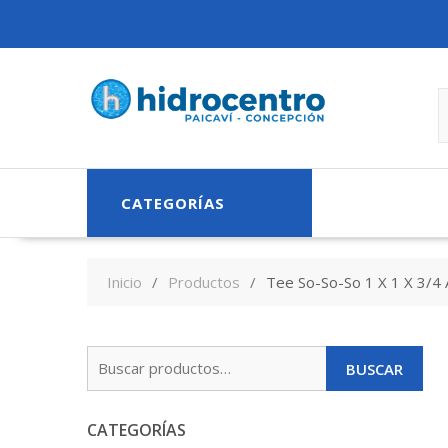
Skip
to
content
CATEGORÍAS
Inicio
Productos
Tee So-So-So 1 X 1 X 3/
Buscar
BUSCAR
por:
CATEGORÍAS