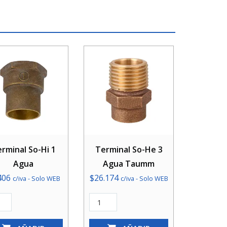
rminal So-Hi 1
Terminal So-He 3
Agua
Agua Taumm
406
$
26.174
c/iva - Solo WEB
c/iva - Solo WEB
inal
Terminal
So-