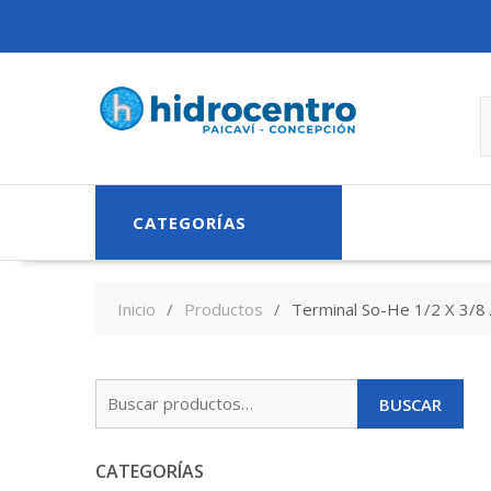
Skip
to
content
CATEGORÍAS
Inicio
Productos
Terminal So-He 1/2 X 3/
Buscar
BUSCAR
por:
CATEGORÍAS