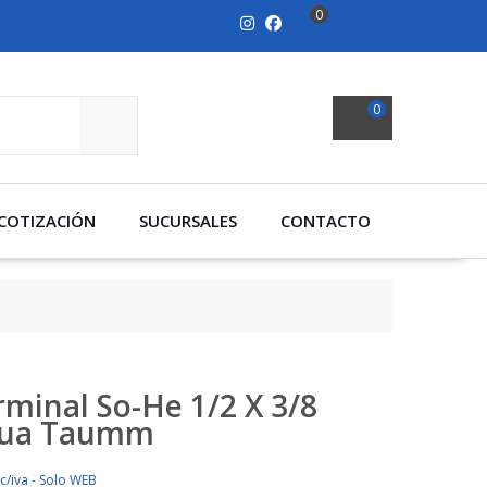
0
0
SEARCH
COTIZACIÓN
SUCURSALES
CONTACTO
rminal So-He 1/2 X 3/8
ua Taumm
c/iva - Solo WEB