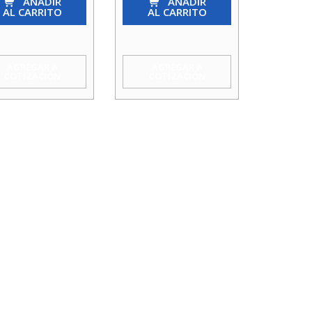
AÑADIR
He
AÑADIR
AL CARRITO
AL CARRITO
3
a
Agua
idad
Taumm
AGREGAR A
AGREGAR A
COTIZACIÓN
COTIZACIÓN
cantidad