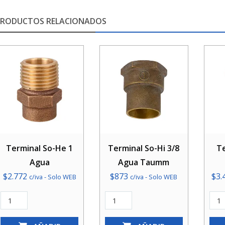
PRODUCTOS RELACIONADOS
Terminal So-He 1
Terminal So-Hi 3/8
Te
Agua
Agua Taumm
$
2.772
$
873
$
3.
c/iva - Solo WEB
c/iva - Solo WEB
Terminal
Terminal
Term
So-
So-
So-