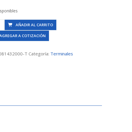
isponibles
nal
AÑADIR AL CARRITO
AGREGAR A COTIZACIÓN
081432000-T
Categoría:
Terminales
mm
dad