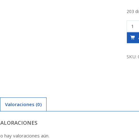
203 d
Termi
So-
He
1/2
X
SKU:
3/8
Agua
Tau
canti
Valoraciones (0)
VALORACIONES
o hay valoraciones aún.