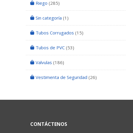
Riego
(285)
Sin categoría
(1)
Tubos Corrugados
(15)
Tubos de PVC
(53)
Valvulas
(186)
Vestimenta de Seguridad
(26)
CONTÁCTENOS