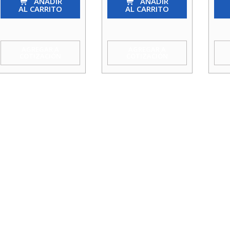
He
AÑADIR
Hi
AÑADIR
Hi
AL CARRITO
AL CARRITO
1
3/8
1
Agua
Agua
Agu
cantidad
Taumm
cant
AGREGAR A
AGREGAR A
COTIZACIÓN
COTIZACIÓN
cantidad