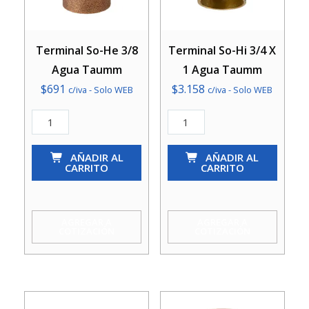
Terminal So-He 3/8
Terminal So-Hi 3/4 X
Agua Taumm
1 Agua Taumm
$
691
$
3.158
c/iva - Solo WEB
c/iva - Solo WEB
Terminal
Terminal
So-
So-
He
AÑADIR AL
Hi
AÑADIR AL
CARRITO
CARRITO
3/8
3/4
Agua
X
Taumm
1
AGREGAR A
AGREGAR A
COTIZACIÓN
COTIZACIÓN
cantidad
Agua
Taumm
cantidad