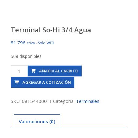
Terminal So-Hi 3/4 Agua
$
1.796
c/iva - Solo WEB
508 disponibles
Terminal
AÑADIR AL CARRITO
So-
AGREGAR A COTIZACIÓN
Hi
3/4
Agua
SKU:
081544000-T
Categoría:
Terminales
cantidad
Valoraciones (0)