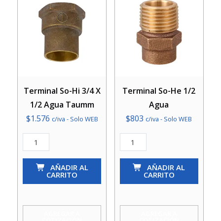
Terminal So-Hi 3/4 X
Terminal So-He 1/2
1/2 Agua Taumm
Agua
$
1.576
$
803
c/iva - Solo WEB
c/iva - Solo WEB
Terminal
Terminal
So-
So-
Hi
AÑADIR AL
He
AÑADIR AL
CARRITO
CARRITO
3/4
1/2
X
Agua
1/2
cantidad
AGREGAR A
AGREGAR A
COTIZACIÓN
COTIZACIÓN