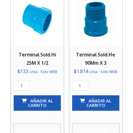
Terminal.Sold.Hi
Terminal.Sold.He
25M X 1/2
90Mm X 3
$
133
$
1.814
c/iva - Solo WEB
c/iva - Solo WEB
Terminal.Sold.Hi
Terminal.Sold.He
25M
90Mm
X
AÑADIR AL
X
AÑADIR AL
CARRITO
CARRITO
1/2
3
cantidad
cantidad
AGREGAR A
AGREGAR A
COTIZACIÓN
COTIZACIÓN