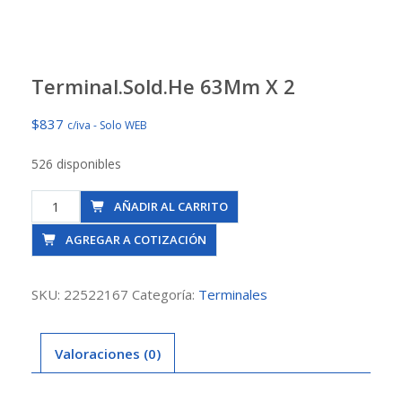
Terminal.Sold.He 63Mm X 2
$
837
c/iva - Solo WEB
526 disponibles
Terminal.Sold.He
AÑADIR AL CARRITO
63Mm
AGREGAR A COTIZACIÓN
X
2
cantidad
SKU:
22522167
Categoría:
Terminales
Valoraciones (0)