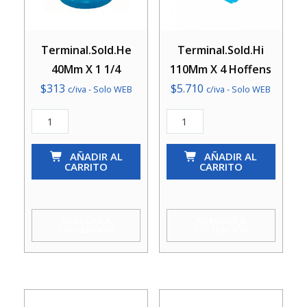
Terminal.Sold.He
Terminal.Sold.Hi
40Mm X 1 1/4
110Mm X 4 Hoffens
$
313
$
5.710
c/iva - Solo WEB
c/iva - Solo WEB
Terminal.Sold.He
Terminal.Sold.Hi
40Mm
110Mm
X
AÑADIR AL
X
AÑADIR AL
CARRITO
CARRITO
1
4
1/4
Hoffens
cantidad
cantidad
AGREGAR A
AGREGAR A
COTIZACIÓN
COTIZACIÓN