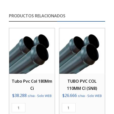
PRODUCTOS RELACIONADOS
Tubo Pvc Col 180Mm
TUBO PVC COL
Ci
110MM CI (SN8)
$
38.288
$
26.666
c/iva - Solo WEB
c/iva - Solo WEB
Tubo
TUBO
Pvc
PVC