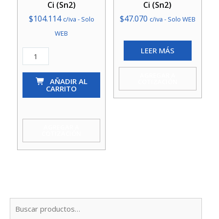
Ci (Sn2)
Ci (Sn2)
$
104.114
$
47.070
c/iva - Solo
c/iva - Solo WEB
WEB
LEER MÁS
Tubo
Pvc
AGREGAR A
Col
AÑADIR AL
COTIZACIÓN
CARRITO
315Mm
Ci
(Sn2)
AGREGAR A
COTIZACIÓN
cantidad
Busc
por: