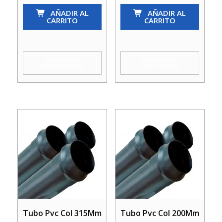
Col
AÑADIR AL
COL
AÑADIR AL
CARRITO
CARRITO
180Mm
110MM
Ci
CI
cantidad
(SN8)
AGREGAR A
AGREGAR A
COTIZACIÓN
COTIZACIÓN
cantidad
Tubo Pvc Col 315Mm
Tubo Pvc Col 200Mm