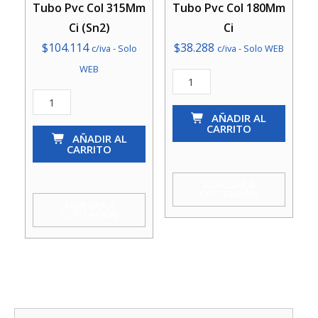
Tubo Pvc Col 315Mm
Tubo Pvc Col 180Mm
Ci (Sn2)
Ci
$
104.114
$
38.288
c/iva - Solo
c/iva - Solo WEB
WEB
Tubo
Pvc
Tubo
Col
AÑADIR AL
Pvc
CARRITO
180Mm
Col
AÑADIR AL
CARRITO
Ci
315Mm
cantidad
Ci
AGREGAR A
COTIZACIÓN
(Sn2)
AGREGAR A
COTIZACIÓN
cantidad
Busc