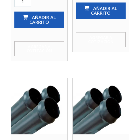
COL
AÑADIR AL
Pvc
CARRITO
110MM
Col
AÑADIR AL
CARRITO
CI
355Mm
(SN8)
Ci
AGREGAR A
COTIZACIÓN
cantidad
(Sn2)
AGREGAR A
COTIZACIÓN
cantidad