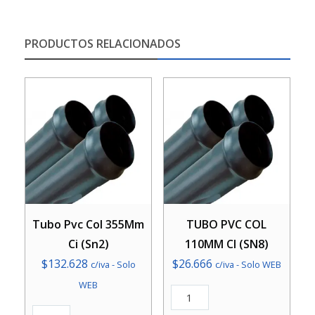
PRODUCTOS RELACIONADOS
Tubo Pvc Col 355Mm
TUBO PVC COL
Ci (Sn2)
110MM CI (SN8)
$
132.628
$
26.666
c/iva - Solo
c/iva - Solo WEB
WEB
TUBO
PVC
Tubo